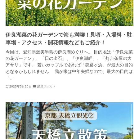
伊良湖菜の花ガーデンで海も満喫！見頃・入場料・駐
車場・アクセス・開花情報などもご紹介！
今回は、愛知県渥美半島の伊良湖めぐりへ。 目的地は「伊良湖菜
の花ガーデン」、「日の出石」、「伊良湖岬」、「灯台茶屋の大
アサリ」です。 若いカップルであれば「恋路ヶ浜」が最大の目的
となるかもしれません 我が家は中年夫婦なので、最大の目的は
「...
2025年5月30日
絶景スポット