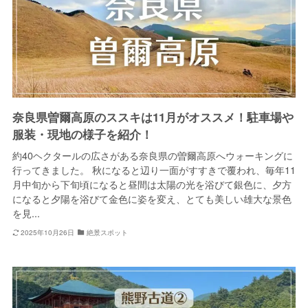
奈良県曽爾高原のススキは11月がオススメ！駐車場や
服装・現地の様子を紹介！
約40ヘクタールの広さがある奈良県の曽爾高原へウォーキングに
行ってきました。 秋になると辺り一面がすすきで覆われ、毎年11
月中旬から下旬頃になると昼間は太陽の光を浴びて銀色に、夕方
になると夕陽を浴びて金色に姿を変え、とても美しい雄大な景色
を見...
2025年10月26日
絶景スポット