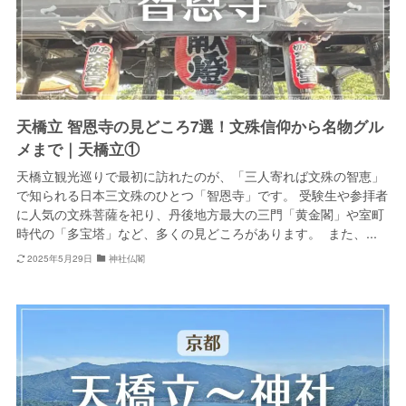
天橋立 智恩寺の見どころ7選！文殊信仰から名物グル
メまで｜天橋立①
天橋立観光巡りで最初に訪れたのが、「三人寄れば文殊の智恵」
で知られる日本三文殊のひとつ「智恩寺」です。 受験生や参拝者
に人気の文殊菩薩を祀り、丹後地方最大の三門「黄金閣」や室町
時代の「多宝塔」など、多くの見どころがあります。 また、...
2025年5月29日
神社仏閣