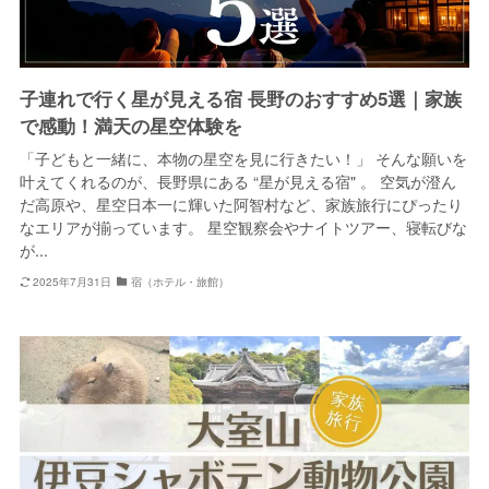
子連れで行く星が見える宿 長野のおすすめ5選｜家族
で感動！満天の星空体験を
「子どもと一緒に、本物の星空を見に行きたい！」 そんな願いを
叶えてくれるのが、長野県にある “星が見える宿" 。 空気が澄ん
だ高原や、星空日本一に輝いた阿智村など、家族旅行にぴったり
なエリアが揃っています。 星空観察会やナイトツアー、寝転びな
が...
2025年7月31日
宿（ホテル・旅館）