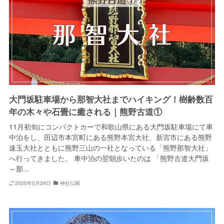
大門坂駐車場から那智大社までハイキング！樹齢数百
年の木々や石畳に癒される｜熊野古道①
11月初旬にコンパクトカーで和歌山県にある大門坂駐車場にて車
中泊をし、田辺市本宮町にある熊野本宮大社、新宮市にある熊野
速玉大社とともに熊野三山の一社となっている「熊野那智大社」
へ行ってきました。 車中泊の翌朝歩いたのは 「熊野古道大門坂
～那...
2025年5月29日
神社仏閣