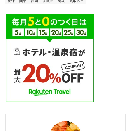
タグ
あかんだな
おこもりステイ
べた踏み坂（江島大橋）
ハイキング
メタセコイア並木
三重
上高地
京都
伊豆
出雲大社
厳島神社
和歌山
土肥温泉
天橋立
奈良
奈良公園
宍道湖夕日スポット
宮島
富士山
山梨
岐阜
島根
川遊び
平和記念公園
広島
愛知
戸隠神社
新倉山浅間公園
星空
東大寺
河口湖
瀧原宮
熊野古道
石和温泉
福井
稲佐の浜
花火大会
車中泊
那智大社
長野
関東
静岡
香嵐渓
鳥取
鳥取砂丘