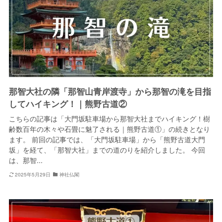
那智大社の隣「那智山青岸渡寺」から那智の滝を目指
してハイキング！｜熊野古道②
こちらの記事は「大門坂駐車場から那智大社までハイキング！樹
齢数百年の木々や石畳に魅了される｜熊野古道①」の続きとなり
ます。 前回の記事では、「大門坂駐車場」から「熊野古道大門
坂」を経て、「那智大社」までの道のりを紹介しました。 今回
は、那智...
2025年5月29日
神社仏閣