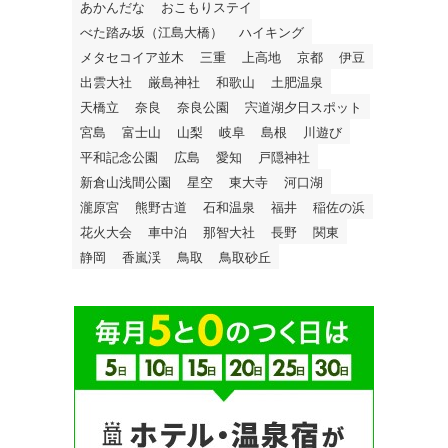
あかんだな
おこもりステイ
べた踏み坂（江島大橋）
ハイキング
メタセコイア並木
三重
上高地
京都
伊豆
出雲大社
厳島神社
和歌山
土肥温泉
天橋立
奈良
奈良公園
宍道湖夕日スポット
宮島
富士山
山梨
岐阜
島根
川遊び
平和記念公園
広島
愛知
戸隠神社
新倉山浅間公園
星空
東大寺
河口湖
瀧原宮
熊野古道
石和温泉
福井
稲佐の浜
花火大会
車中泊
那智大社
長野
関東
静岡
香嵐渓
鳥取
鳥取砂丘