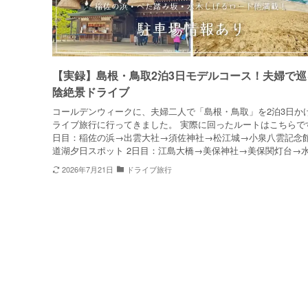
【実録】島根・鳥取2泊3日モデルコース！夫婦で巡
陰絶景ドライブ
コールデンウィークに、夫婦二人で「島根・鳥取」を2泊3日か
ライブ旅行に行ってきました。 実際に回ったルートはこちらです
日目：稲佐の浜→出雲大社→須佐神社→松江城→小泉八雲記念
道湖夕日スポット 2日目：江島大橋→美保神社→美保関灯台→水.
2026年7月21日
ドライブ旅行