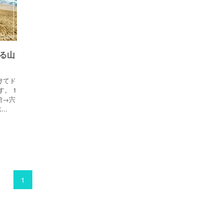
る山
けてド
。 1
館→宍
..
1