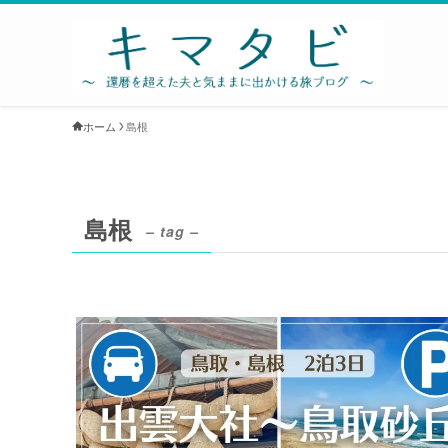
ホーム
島根
島根
– tag –