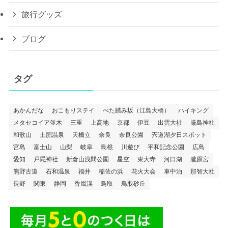
旅行グッズ
ブログ
タグ
あかんだな
おこもりステイ
べた踏み坂（江島大橋）
ハイキング
メタセコイア並木
三重
上高地
京都
伊豆
出雲大社
厳島神社
和歌山
土肥温泉
天橋立
奈良
奈良公園
宍道湖夕日スポット
宮島
富士山
山梨
岐阜
島根
川遊び
平和記念公園
広島
愛知
戸隠神社
新倉山浅間公園
星空
東大寺
河口湖
瀧原宮
熊野古道
石和温泉
福井
稲佐の浜
花火大会
車中泊
那智大社
長野
関東
静岡
香嵐渓
鳥取
鳥取砂丘