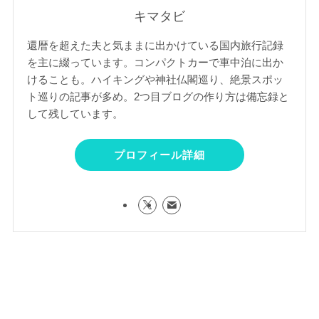
キマタビ
還暦を超えた夫と気ままに出かけている国内旅行記録
を主に綴っています。コンパクトカーで車中泊に出か
けることも。ハイキングや神社仏閣巡り、絶景スポッ
ト巡りの記事が多め。2つ目ブログの作り方は備忘録と
して残しています。
プロフィール詳細
▼「Amazonふるさと納税」開始▼
メニュー
ホーム
お問い合わせ
プロフィール
サイトマップ
トップへ