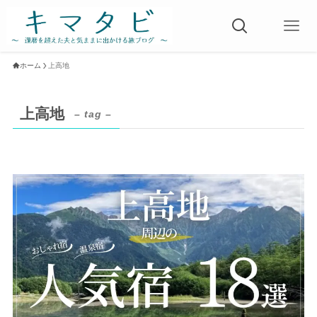
ホーム
上高地
上高地
– tag –