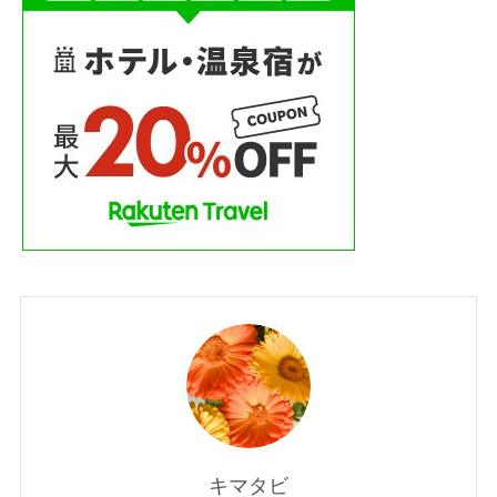
和歌山
土肥温泉
天橋立
奈良
奈良公園
宍道湖夕日スポット
宮島
富士山
山梨
岐阜
島根
川遊び
平和記念公園
広島
愛知
戸隠神社
新倉山浅間公園
星空
東大寺
河口湖
瀧原宮
熊野古道
石和温泉
福井
稲佐の浜
花火大会
車中泊
那智大社
長野
関東
静岡
香嵐渓
鳥取
鳥取砂丘