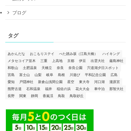
宿（ホテル・旅館）
ドライブ旅行
神社仏閣
絶景スポット
旅行グッズ
ブログ
タグ
あかんだな
おこもりステイ
べた踏み坂（江島大橋）
ハイキング
メタセコイア並木
三重
上高地
京都
伊豆
出雲大社
厳島神社