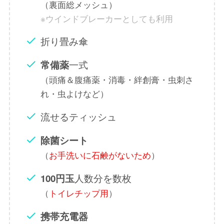
（裏面総メッシュ）
※ウインドブレーカーとしても利用
折り畳み傘
一式
常備薬
（頭痛＆腹痛薬・消毒・絆創膏・虫刺さ
れ・虫よけなど）
流せるティッシュ
除菌シート
（
お手洗いに石鹸がないため
）
人数分を数枚
100円玉
（
トイレチップ用
）
携帯充電器