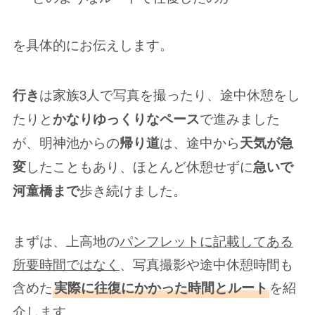
を具体的にお伝えします。
は家族3人で写真を撮ったり、途中休憩をし
行き
たりと
で進みました
かなりゆっくりなペース
が、明神池からの
は、途中から
帰り道
天気が急
したこともあり、ほとんど休憩せずに
変
急いで
歩き続けました。
河童橋まで
まずは、上高地の
パンフレットに記載してある
所要時間ではなく
、写真撮影や途中休憩時間も
含めた
を紹
実際に往復にかかった時間とルート
介します。