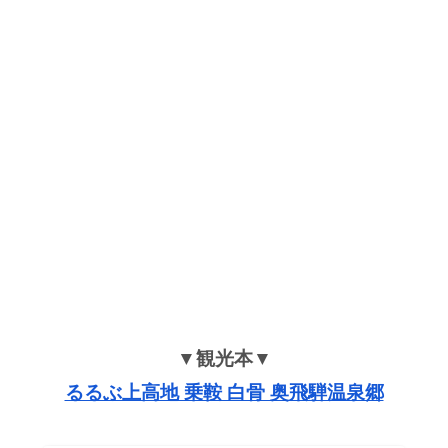
▼観光本▼
るるぶ上高地 乗鞍 白骨 奥飛騨温泉郷