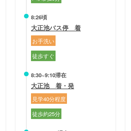
8:26頃
大正池バス停
着
お手洗い
徒歩すぐ
8:30~9:10滞在
大正池 着・発
見学40分程度
徒歩約25分