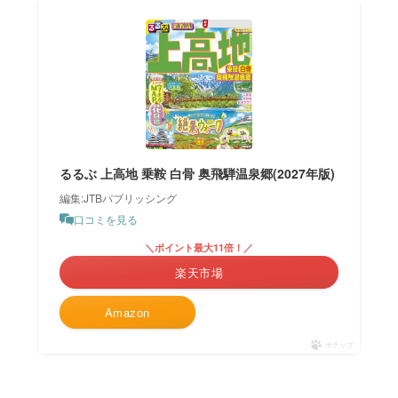
るるぶ 上高地 乗鞍 白骨 奥飛騨温泉郷(2027年版)
編集:JTBパブリッシング
口コミを見る
＼ポイント最大11倍！／
楽天市場
Amazon
ポチップ