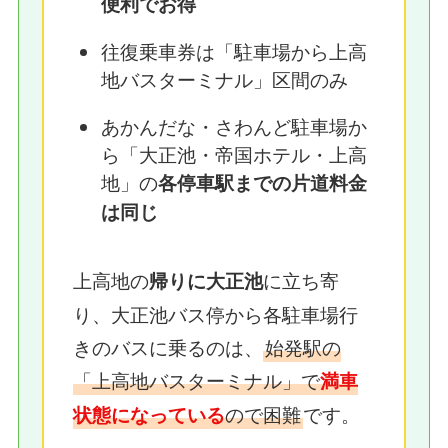
便利でお得
往復乗車券は「駐車場から上高
地バスターミナル」区間のみ
あかんだな・さわんど駐車場か
ら「大正池・帝国ホテル・上高
地」の
各停車駅までの片道料金
は同じ
上高地の
に立ち寄
帰りに大正池
り、大正池バス停から各駐車場行
きのバスに乗るのは、
始発駅の
「上高地バスターミナル」で
満車
ので困難
です。
状態になっている