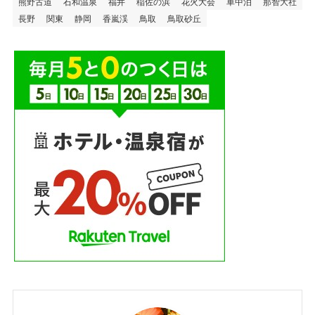
熊野古道
石和温泉
福井
稲佐の浜
花火大会
車中泊
那智大社
長野
関東
静岡
香嵐渓
鳥取
鳥取砂丘