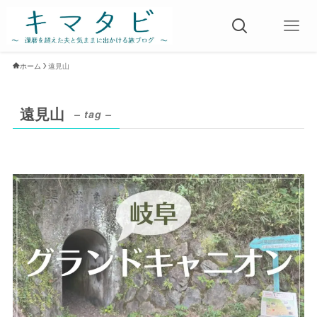
ホーム
遠見山
遠見山
– tag –