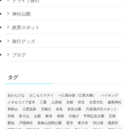
神社仏閣
絶景スポット
旅行グッズ
ブログ
タグ
あかんだな
おこもりステイ
べた踏み坂（江島大橋）
ハイキング
メタセコイア並木
三重
上高地
京都
伊豆
出雲大社
厳島神社
和歌山
土肥温泉
天橋立
奈良
奈良公園
宍道湖夕日スポット
宮島
富士山
山梨
岐阜
島根
川遊び
平和記念公園
広島
愛知
戸隠神社
新倉山浅間公園
星空
東大寺
河口湖
瀧原宮