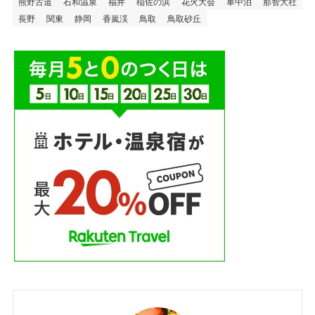
熊野古道
石和温泉
福井
稲佐の浜
花火大会
車中泊
那智大社
長野
関東
静岡
香嵐渓
鳥取
鳥取砂丘