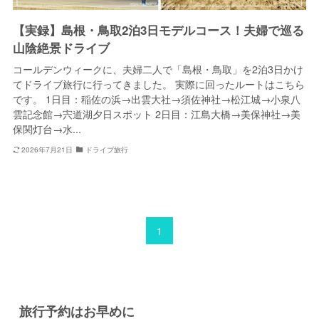
【実録】島根・鳥取2泊3日モデルコース！夫婦で巡る
山陰絶景ドライブ
コールデンウィークに、夫婦二人で「島根・鳥取」を2泊3日かけ
てドライブ旅行に行ってきました。 実際に回ったルートはこちら
です。 1日目：稲佐の浜→出雲大社→須佐神社→松江城→小泉八
雲記念館→宍道湖夕日スポット 2日目：江島大橋→美保神社→美
保関灯台→水...
2026年7月21日
ドライブ旅行
1
旅行予約はお早めに