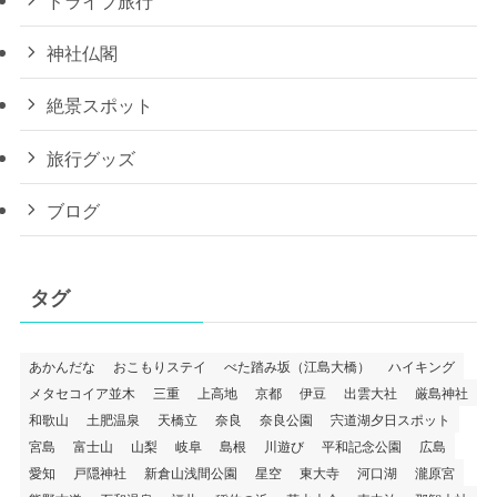
神社仏閣
絶景スポット
旅行グッズ
ブログ
タグ
あかんだな
おこもりステイ
べた踏み坂（江島大橋）
ハイキング
メタセコイア並木
三重
上高地
京都
伊豆
出雲大社
厳島神社
和歌山
土肥温泉
天橋立
奈良
奈良公園
宍道湖夕日スポット
宮島
富士山
山梨
岐阜
島根
川遊び
平和記念公園
広島
愛知
戸隠神社
新倉山浅間公園
星空
東大寺
河口湖
瀧原宮