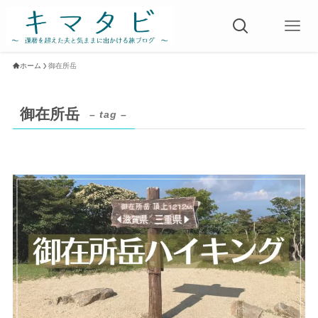
ホーム
御在所岳
御在所岳
– tag –