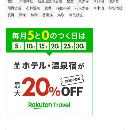
愛知
戸隠神社
新倉山浅間公園
星空
東大寺
河口湖
瀧原宮
熊野古道
石和温泉
福井
稲佐の浜
花火大会
車中泊
那智大社
長野
関東
静岡
香嵐渓
鳥取
鳥取砂丘