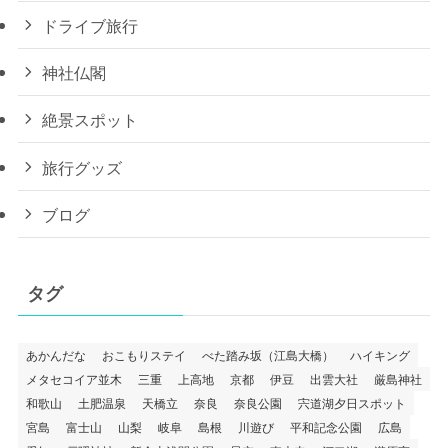
ドライブ旅行
神社仏閣
絶景スポット
旅行グッズ
ブログ
タグ
あかんだな
おこもりステイ
べた踏み坂（江島大橋）
ハイキング
メタセコイア並木
三重
上高地
京都
伊豆
出雲大社
厳島神社
和歌山
土肥温泉
天橋立
奈良
奈良公園
宍道湖夕日スポット
宮島
富士山
山梨
岐阜
島根
川遊び
平和記念公園
広島