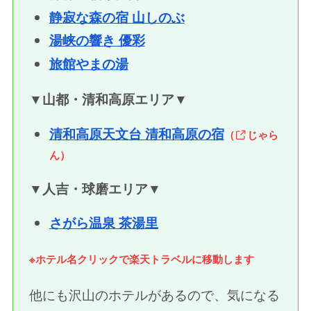
静寂な森の宿 山しのぶ
湯峡の響き 優彩
旅館やまの湯
▼
山都・清和高原エリア
▼
清和高原天文台 清和高原の宿
（
じゃら
ん）
▼
人吉・球磨エリア
▼
さがら温泉 茶湯里
※ホテル名クリックで楽天トラベルに移動します
他にも沢山のホテルがあるので、気になる