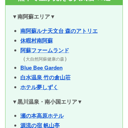
▼南阿蘇エリア
▼
南阿蘇ルナ天文台 森のアトリエ
休暇村南阿蘇
阿蘇ファームランド
（
）
大自然阿蘇健康の森
Blue Bee Garden
白水温泉 竹の倉山荘
ホテル夢しずく
▼
黒川温泉・南小国エリア
▼
瀬の本高原ホテル
源流の宿 帆山亭