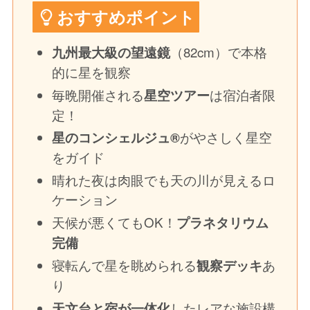
おすすめポイント
（82cm）で本格
九州最大級の望遠鏡
的に星を観察
毎晩開催される
は宿泊者限
星空ツアー
定！
がやさしく星空
星のコンシェルジュ®
をガイド
晴れた夜は肉眼でも天の川が見えるロ
ケーション
天候が悪くてもOK！
プラネタリウム
完備
寝転んで星を眺められる
あ
観察デッキ
り
したレアな施設構
天文台と宿が一体化