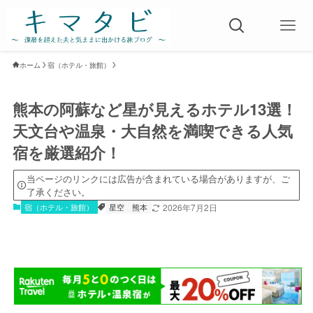
ホーム
宿（ホテル・旅館）
熊本の阿蘇など星が見えるホテル13選！
天文台や温泉・大自然を満喫できる人気
宿を厳選紹介！
当ページのリンクには広告が含まれている場合がありますが、ご
了承ください。
宿（ホテル・旅館）
星空
熊本
2026年7月2日