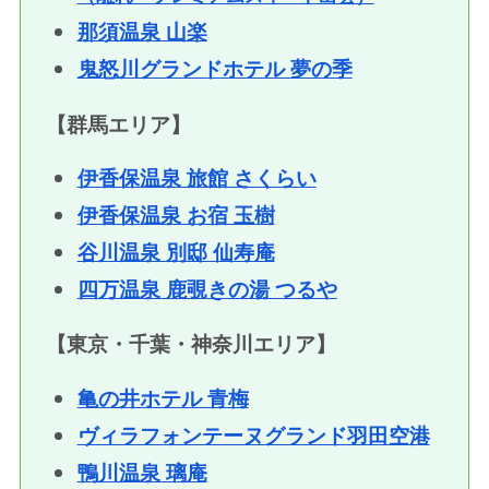
那須温泉 山楽
鬼怒川グランドホテル 夢の季
【群馬エリア】
伊香保温泉 旅館 さくらい
伊香保温泉 お宿 玉樹
谷川温泉 別邸 仙寿庵
四万温泉 鹿覗きの湯 つるや
【東京・千葉・神奈川エリア】
亀の井ホテル 青梅
ヴィラフォンテーヌグランド羽田空港
鴨川温泉 璃庵