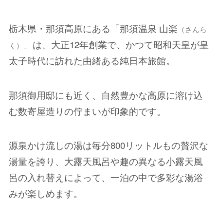
栃木県・那須高原にある「那須温泉 山楽
（さんら
」は、大正12年創業で、かつて昭和天皇が皇
く）
太子時代に訪れた由緒ある純日本旅館。
那須御用邸にも近く、自然豊かな高原に溶け込
む数寄屋造りの佇まいが印象的です。
源泉かけ流しの湯は毎分800リットルもの贅沢な
湯量を誇り、大露天風呂や趣の異なる小露天風
呂の入れ替えによって、一泊の中で多彩な湯浴
みが楽しめます。