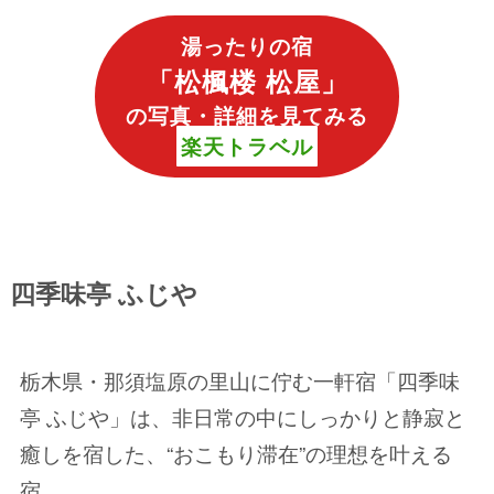
湯ったりの宿
「
松楓楼 松屋
」
の写真・詳細を見てみる
楽天トラベル
四季味亭 ふじや
栃木県・那須塩原の里山に佇む一軒宿「四季味
亭 ふじや」は、非日常の中にしっかりと静寂と
癒しを宿した、“おこもり滞在”の理想を叶える
宿。